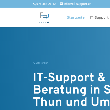
076 488 26 12
info@eil-support.ch
Startseite
IT-Support
Startseite
IT-Support &
Beratung in S
Thun und U