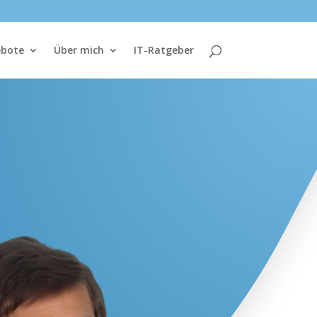
ebote
Über mich
IT-Ratgeber