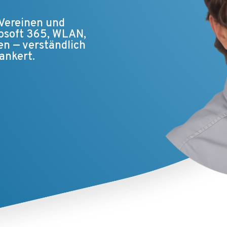
 Vereinen und
rosoft 365, WLAN,
en — verständlich
rankert.