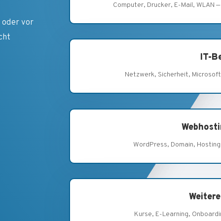
Computer, Drucker, E-Mail, WLAN —
 oder vor
acht
IT-B
Netzwerk, Sicherheit, Microsoft
Webhosti
WordPress, Domain, Hosting,
Weiter
Kurse, E-Learning, Onboardi