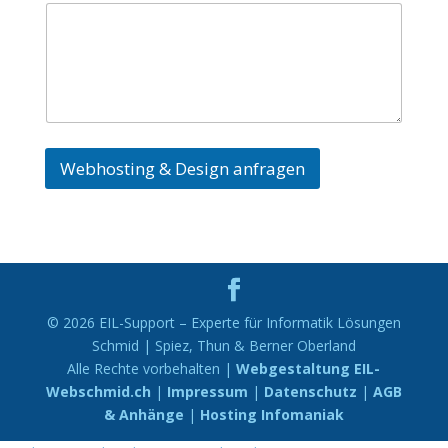
Webhosting & Design anfragen
A
l
t
e
r
© 2026 EIL-Support – Experte für Informatik Lösungen
n
Schmid | Spiez, Thun & Berner Oberland
a
Alle Rechte vorbehalten |
Webgestaltung EIL-
t
Webschmid.ch
|
Impressum
|
Datenschutz
|
AGB
i
& Anhänge
|
Hosting Infomaniak
v