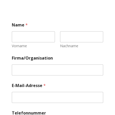
Name
*
Vorname
Nachname
Firma/Organisation
U
E-Mail-Adresse
*
n
t
e
r
s
t
Telefonnummer