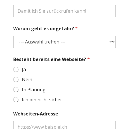
ü
t
z
u
n
g
Worum geht es ungefähr?
*
w
i
r
d
N
Besteht bereits eine Webseite?
*
a
m
Ja
e
Nein
In Planung
Ich bin nicht sicher
Webseiten-Adresse