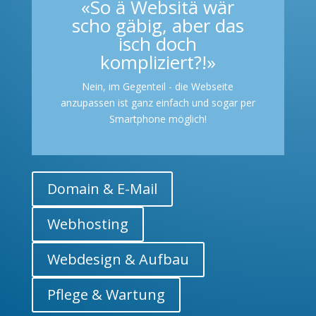
«So ä Websitä wär
scho gäbig, aber das
isch doch
kompliziert?!»
Nein, im Gegenteil - die Webseite
anzupassen ist ganz einfach und sogar per
Smartphone möglich!
Domain & E-Mail
Webhosting
Webdesign & Aufbau
Pflege & Wartung