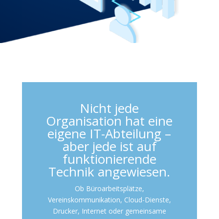
Nicht jede
Organisation hat eine
eigene IT-Abteilung –
aber jede ist auf
funktionierende
Technik angewiesen.
Ob Büroarbeitsplätze,
Vereinskommunikation, Cloud-Dienste,
Drucker, Internet oder gemeinsame