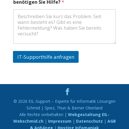
benötigen Sie Hilfe?
*
IT-Supporthilfe anfragen
A
l
t
e
r
© 2026 EIL-Support – Experte für Informatik Lösungen
n
Schmid | Spiez, Thun & Berner Oberland
a
Alle Rechte vorbehalten |
Webgestaltung EIL-
t
Webschmid.ch
|
Impressum
|
Datenschutz
|
AGB
i
& Anhänge
|
Hosting Infomaniak