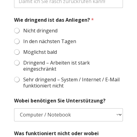
t
i
g
Wie dringend ist das Anliegen?
*
e
n
Nicht dringend
*
n
In den nächsten Tagen
i
Möglichst bald
c
h
Dringend – Arbeiten ist stark
t
eingeschränkt
Sehr dringend – System / Internet / E-Mail
funktioniert nicht
Wobei benötigen Sie Unterstützung?
Was funktioniert nicht oder wobei