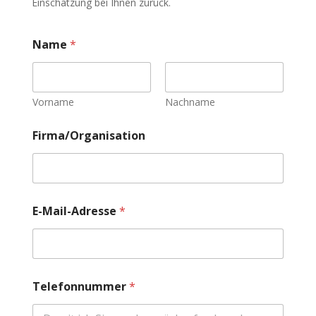
Einschätzung bei Ihnen zurück.
Name
*
Vorname
Nachname
Firma/Organisation
E-Mail-Adresse
*
b
Telefonnummer
*
e
n
ö