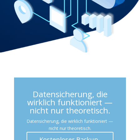
Datensicherung, die
wirklich funktioniert —
nicht nur theoretisch.
Datensicherung, die wirklich funktioniert —
nicht nur theoretisch.
Kostenloser Backup-