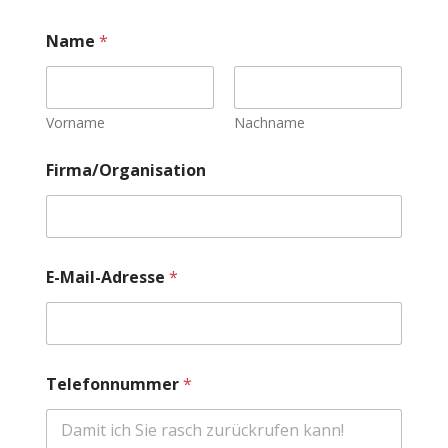
Name
*
Vorname
Nachname
i
Firma/Organisation
s
t
W
a
s
T
E-Mail-Adresse
*
e
l
e
f
o
n
Telefonnummer
*
n
u
m