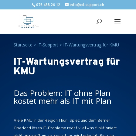
076 488 26 12
info@eil-support.ch
Startseite
>
IT-Support
>
IT-Wartungsvertrag für KMU
IT-Wartungsvertrag für
KMU
Das Problem: IT ohne Plan
kostet mehr als IT mit Plan
Viele KMU in der Region Thun, Spiez und dem Berner
Oberland lösen IT-Probleme reaktiv: etwas funktioniert
nicht, man ruft an, es kostet, es wird erledigt. Bis zum