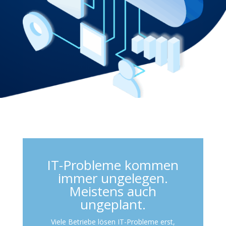
IT-Probleme kommen
immer ungelegen.
Meistens auch
ungeplant.
Viele Betriebe lösen IT-Probleme erst,