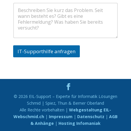
IT-Supporthilfe anfragen
A
l
t
e
r
© 2026 EIL-Support – Experte für Informatik Lösungen
n
Schmid | Spiez, Thun & Berner Oberland
a
Alle Rechte vorbehalten |
Webgestaltung EIL-
t
Webschmid.ch
|
Impressum
|
Datenschutz
|
AGB
i
& Anhänge
|
Hosting Infomaniak
v