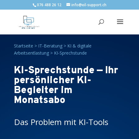
076 488 26 12
info@eil-support.ch
Startseite
>
IT-Beratung
>
KI & digitale
Arbeitsentlastung
>
KI-Sprechstunde
KI-Sprechstunde — Ihr
persönlicher KI-
Begleiter im
Monatsabo
Das Problem mit KI-Tools