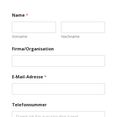
Name
*
Vorname
Nachname
Firma/Organisation
w
E-Mail-Adresse
*
e
n
B
e
r
a
Telefonnummer
t
u