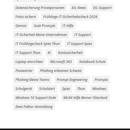
Datensicherung Privatpersonen
EIL-News
EIL-Support
Fotos sichern
Frühlings-IT-Sicherheitscheck 2026
Gemini
Gute Prompts
IT-Hilfe
IT-Sicherheit kleine Unternehmen
IT-Support
IT Frühlingscheck Spiez Thun
IT Support Spiez
IT Support Thun
KI
Kontosicherheit
Laptop einrichten
Microsoft 365
Notebook Schule
Passwörter
Phishing erkennen Schweiz
Phishing kleine Teams
Prompt Engineering
Prompts
Schulgerät
Schulstart
Spiez
Thun
Windows
Windows 10 Support Ende
WLAN Hilfe Berner Oberland
Zwei-Faktor-Anmeldung