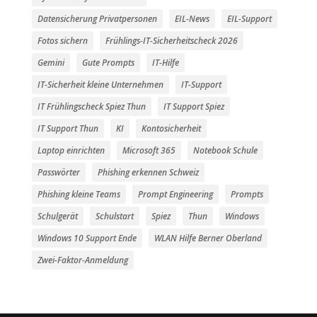
Datensicherung Privatpersonen
EIL-News
EIL-Support
Fotos sichern
Frühlings-IT-Sicherheitscheck 2026
Gemini
Gute Prompts
IT-Hilfe
IT-Sicherheit kleine Unternehmen
IT-Support
IT Frühlingscheck Spiez Thun
IT Support Spiez
IT Support Thun
KI
Kontosicherheit
Laptop einrichten
Microsoft 365
Notebook Schule
Passwörter
Phishing erkennen Schweiz
Phishing kleine Teams
Prompt Engineering
Prompts
Schulgerät
Schulstart
Spiez
Thun
Windows
Windows 10 Support Ende
WLAN Hilfe Berner Oberland
Zwei-Faktor-Anmeldung