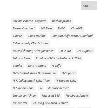
Suchen
Backup externe Festplatte
Backup prüfen
Berner Oberland
BFF Bern
BYOD
ChatGPT
Claude
Cloud Backup
Computerhilfe Berner Oberland
Cybersecurity KMU Schweiz
Datensicherung Privatpersonen
EIL-News
EIL-Support
Fotos sichern
Frühlings-IT-Sicherheitscheck 2026
Gemini
Gute Prompts
IT-Hilfe
IT-Sicherheit kleine Unternehmen
IT-Support
IT Frühlingscheck Spiez Thun
IT Support Spiez
IT Support Thun
KI
Kontosicherheit
Laptop einrichten
Microsoft 365
Notebook Schule
Passwörter
Phishing erkennen Schweiz