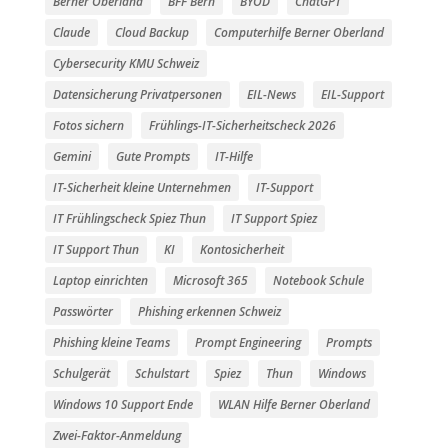
Berner Oberland
BFF Bern
BYOD
ChatGPT
Claude
Cloud Backup
Computerhilfe Berner Oberland
Cybersecurity KMU Schweiz
Datensicherung Privatpersonen
EIL-News
EIL-Support
Fotos sichern
Frühlings-IT-Sicherheitscheck 2026
Gemini
Gute Prompts
IT-Hilfe
IT-Sicherheit kleine Unternehmen
IT-Support
IT Frühlingscheck Spiez Thun
IT Support Spiez
IT Support Thun
KI
Kontosicherheit
Laptop einrichten
Microsoft 365
Notebook Schule
Passwörter
Phishing erkennen Schweiz
Phishing kleine Teams
Prompt Engineering
Prompts
Schulgerät
Schulstart
Spiez
Thun
Windows
Windows 10 Support Ende
WLAN Hilfe Berner Oberland
Zwei-Faktor-Anmeldung