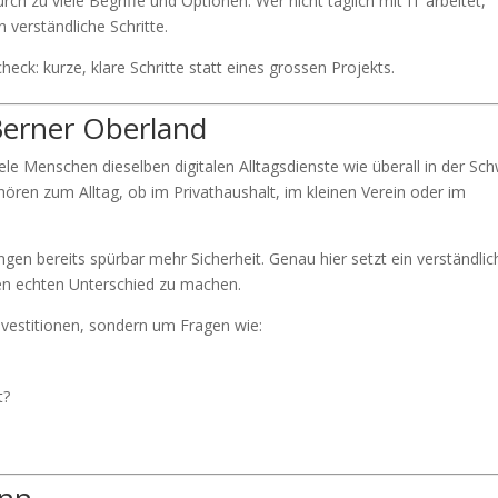
rch zu viele Begriffe und Optionen. Wer nicht täglich mit IT arbeitet,
 verständliche Schritte.
ck: kurze, klare Schritte statt eines grossen Projekts.
Berner Oberland
le Menschen dieselben digitalen Alltagsdienste wie überall in der Sch
ren zum Alltag, ob im Privathaushalt, im kleinen Verein oder im
ngen bereits spürbar mehr Sicherheit. Genau hier setzt ein verständlic
nen echten Unterschied zu machen.
nvestitionen, sondern um Fragen wie:
t?
ann