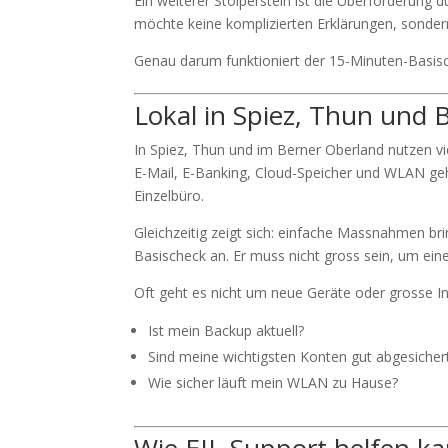
Ein weiterer Stolperstein ist die Überforderung du
möchte keine komplizierten Erklärungen, sondern
Genau darum funktioniert der 15-Minuten-Basische
Lokal in Spiez, Thun und 
In Spiez, Thun und im Berner Oberland nutzen vie
E-Mail, E-Banking, Cloud-Speicher und WLAN gehö
Einzelbüro.
Gleichzeitig zeigt sich: einfache Massnahmen bri
Basischeck an. Er muss nicht gross sein, um ei
Oft geht es nicht um neue Geräte oder grosse I
Ist mein Backup aktuell?
Sind meine wichtigsten Konten gut abgesicher
Wie sicher läuft mein WLAN zu Hause?
Wie EIL-Support helfen k