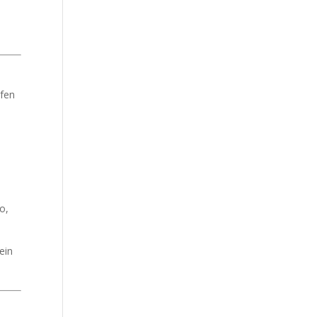
lfen
o,
ein