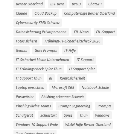
Berner Oberland
BFF Bern
BYOD
ChatGPT
Claude
Cloud Backup
Computerhilfe Berner Oberland
Cybersecurity KMU Schweiz
Datensicherung Privatpersonen
EIL-News
EIL-Support
Fotos sichern
Frühlings-IT-Sicherheitscheck 2026
Gemini
Gute Prompts
IT-Hilfe
IT-Sicherheit kleine Unternehmen
IT-Support
IT Frühlingscheck Spiez Thun
IT Support Spiez
IT Support Thun
KI
Kontosicherheit
Laptop einrichten
Microsoft 365
Notebook Schule
Passwörter
Phishing erkennen Schweiz
Phishing kleine Teams
Prompt Engineering
Prompts
Schulgerät
Schulstart
Spiez
Thun
Windows
Windows 10 Support Ende
WLAN Hilfe Berner Oberland
Zwei-Faktor-Anmeldung