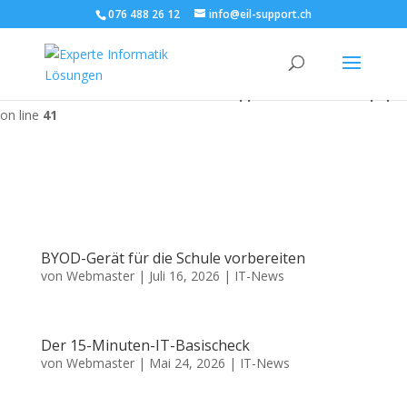
076 488 26 12
info@eil-support.ch
Warning
: Undefined array key "url" in
/home/clients/90a48c9981c1301a307b032628817d42/sites/eil-
support.ch/wp-content/plugins/seo-by-rank-
math/includes/modules/schema/snippets/class-author.php
on line
41
BYOD-Gerät für die Schule vorbereiten
von
Webmaster
|
Juli 16, 2026
|
IT-News
Der 15-Minuten-IT-Basischeck
von
Webmaster
|
Mai 24, 2026
|
IT-News