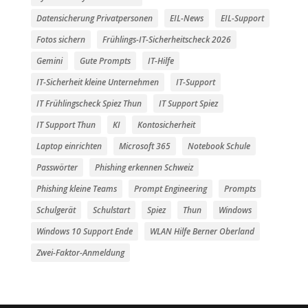
Datensicherung Privatpersonen
EIL-News
EIL-Support
Fotos sichern
Frühlings-IT-Sicherheitscheck 2026
Gemini
Gute Prompts
IT-Hilfe
IT-Sicherheit kleine Unternehmen
IT-Support
IT Frühlingscheck Spiez Thun
IT Support Spiez
IT Support Thun
KI
Kontosicherheit
Laptop einrichten
Microsoft 365
Notebook Schule
Passwörter
Phishing erkennen Schweiz
Phishing kleine Teams
Prompt Engineering
Prompts
Schulgerät
Schulstart
Spiez
Thun
Windows
Windows 10 Support Ende
WLAN Hilfe Berner Oberland
Zwei-Faktor-Anmeldung